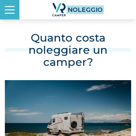
Homepage
NOLEGGIO
Menu
HOME
Quanto costa
noleggiare un
NOLEGGIO
camper?
QUANTO CONVIENE
COME FUNZIONA
UNA ESPERIENZA ESCLUSIVA
DOVE