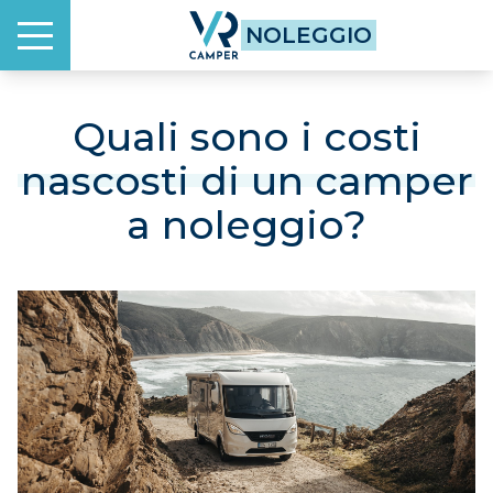
Homepage
NOLEGGIO
Menu
HOME
Quali sono i costi
nascosti di un camper
NOLEGGIO
a noleggio?
QUANTO CONVIENE
COME FUNZIONA
UNA ESPERIENZA ESCLUSIVA
DOVE